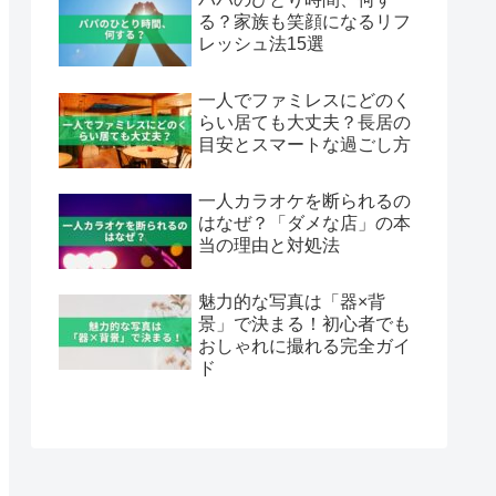
る？家族も笑顔になるリフ
レッシュ法15選
一人でファミレスにどのく
らい居ても大丈夫？長居の
目安とスマートな過ごし方
一人カラオケを断られるの
はなぜ？「ダメな店」の本
当の理由と対処法
魅力的な写真は「器×背
景」で決まる！初心者でも
おしゃれに撮れる完全ガイ
ド